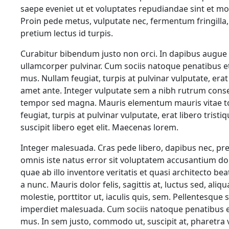
saepe eveniet ut et voluptates repudiandae sint et mo
Proin pede metus, vulputate nec, fermentum fringilla, 
pretium lectus id turpis.
Curabitur bibendum justo non orci. In dapibus augue n
ullamcorper pulvinar. Cum sociis natoque penatibus e
mus. Nullam feugiat, turpis at pulvinar vulputate, erat 
amet ante. Integer vulputate sem a nibh rutrum conseq
tempor sed magna. Mauris elementum mauris vitae tort
feugiat, turpis at pulvinar vulputate, erat libero trist
suscipit libero eget elit. Maecenas lorem.
Integer malesuada. Cras pede libero, dapibus nec, pre
omnis iste natus error sit voluptatem accusantium 
quae ab illo inventore veritatis et quasi architecto be
a nunc. Mauris dolor felis, sagittis at, luctus sed, ali
molestie, porttitor ut, iaculis quis, sem. Pellentesque
imperdiet malesuada. Cum sociis natoque penatibus et
mus. In sem justo, commodo ut, suscipit at, pharetra v