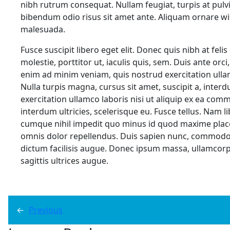
nibh rutrum consequat. Nullam feugiat, turpis at pulvin
bibendum odio risus sit amet ante. Aliquam ornare wis
malesuada.
Fusce suscipit libero eget elit. Donec quis nibh at f
molestie, porttitor ut, iaculis quis, sem. Duis ante orc
enim ad minim veniam, quis nostrud exercitation ulla
Nulla turpis magna, cursus sit amet, suscipit a, inter
exercitation ullamco laboris nisi ut aliquip ex ea com
interdum ultricies, scelerisque eu. Fusce tellus. Nam 
cumque nihil impedit quo minus id quod maxime plac
omnis dolor repellendus. Duis sapien nunc, commodo et
dictum facilisis augue. Donec ipsum massa, ullamcorpe
sagittis ultrices augue.
←
Previous