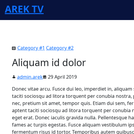
Skip
AREK TV
to
content
Category #1
Category #2
Aliquam id dolor
admin.arek
29 April 2019
Donec vitae arcu. Fusce dui leo, imperdiet in, aliquam s
taciti sociosqu ad litora torquent per conubia nostra
nec, pretium sit amet, tempor quis. Etiam dui sem, fe
aptent taciti sociosqu ad litora torquent per conubia
eget erat. Donec iaculis gravida nulla. Pellentesque h
fames ac turpis egestas. Fusce aliquam vestibulum i
fermentum risus id tortor. Temporibus autem quibusdam