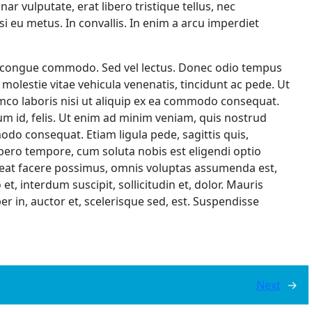
ar vulputate, erat libero tristique tellus, nec
i eu metus. In convallis. In enim a arcu imperdiet
elis congue commodo. Sed vel lectus. Donec odio tempus
i, molestie vitae vehicula venenatis, tincidunt ac pede. Ut
mco laboris nisi ut aliquip ex ea commodo consequat.
dum id, felis. Ut enim ad minim veniam, quis nostrud
modo consequat. Etiam ligula pede, sagittis quis,
libero tempore, cum soluta nobis est eligendi optio
eat facere possimus, omnis voluptas assumenda est,
, interdum suscipit, sollicitudin et, dolor. Mauris
r in, auctor et, scelerisque sed, est. Suspendisse
Next
→