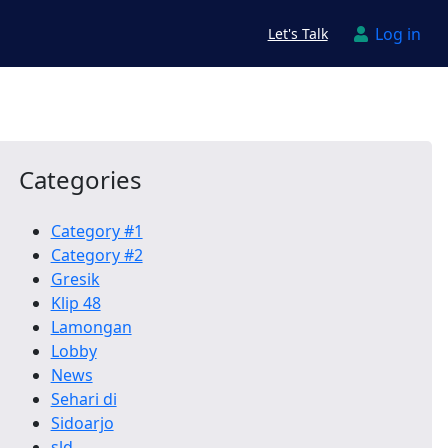
Log in
Let's Talk
Categories
Category #1
Category #2
Gresik
Klip 48
Lamongan
Lobby
News
Sehari di
Sidoarjo
sld